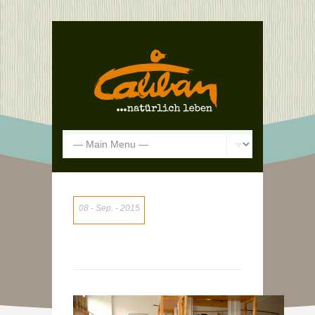
08
Sep.
2015