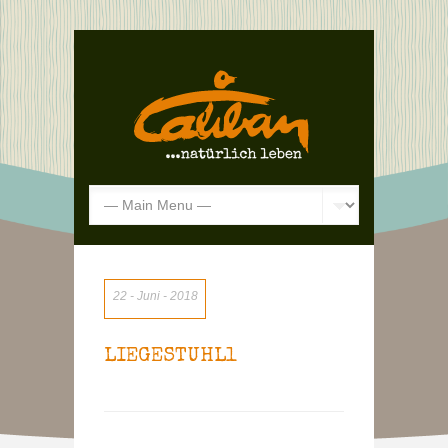
22
Juni
2018
LIEGESTUHL1