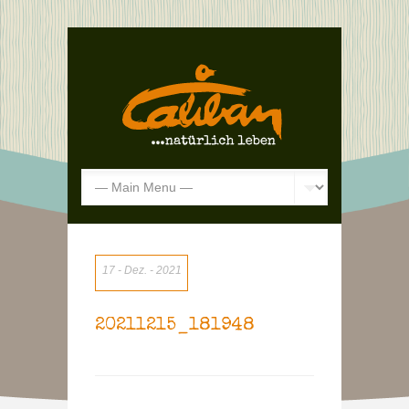
17
Dez.
2021
20211215_181948