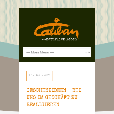
17
Dez.
2021
GESCHENKIDEEN – BEI
UNS IM GESCHÄFT ZU
REALISIEREN