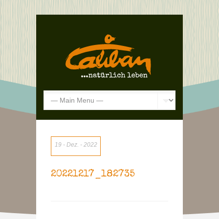
19
Dez.
2022
20221217_182735