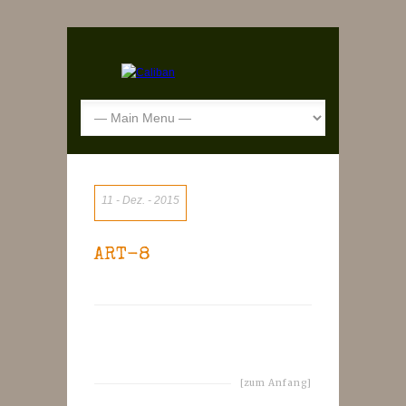
11
Dez.
2015
ART-8
[zum Anfang]